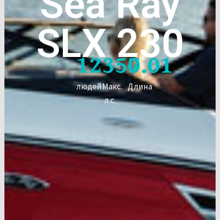
Sea Ray
SLX 230
12
350
7.01
людей
Макс.
Длина
л.с.