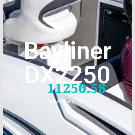
Bayliner
DX2250
11
250
6.58
людей
Макс.
Длина
л.с.